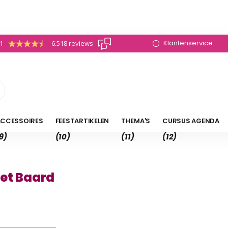
Klantenservice
.1
6.518 reviews
CCESSOIRES
FEESTARTIKELEN
THEMA'S
CURSUS AGENDA
9)
(10)
(11)
(12)
met Baard