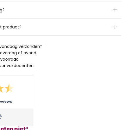
ig?
it product?
, vandaag verzonden*
 overdag of avond
 voorraad
oor vakdocenten
eviews
cten niet!