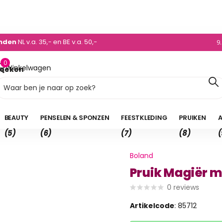
0)495 - 450 882
enden
NL v.a. 35,- en BE v.a. 50,-
9
0
Winkelwagen
oeken
0,00
BEAUTY
PENSELEN & SPONZEN
FEESTKLEDING
PRUIKEN
A
(5)
(6)
(7)
(8)
(
Boland
Pruik Magiër 
0
reviews
Artikelcode
: 85712