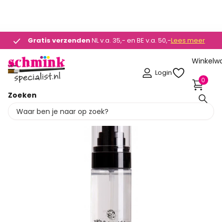
ZE WEBSHOP -
OP = OP
Gratis verzenden
Gratis verzenden
NL v.a. 35,- en BE v.a. 50,-
Lees meer
Winkelw
Login
0
Zoeken
Deel dit product