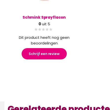
Schmink Sprayflacon
0
uit 5
Dit product heeft nog geen
beoordelingen
Schrijf een review
Gerelateerde product