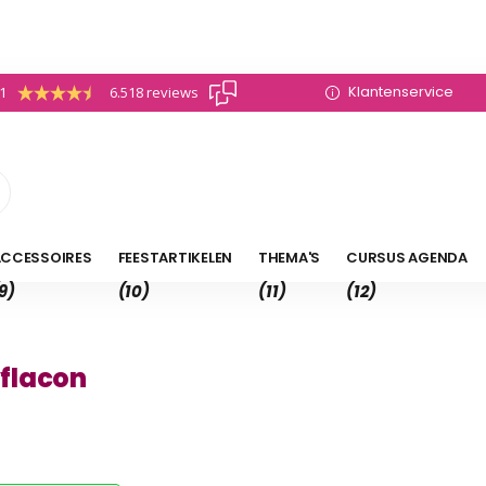
Klantenservice
.1
6.518 reviews
CCESSOIRES
FEESTARTIKELEN
THEMA'S
CURSUS AGENDA
9)
(10)
(11)
(12)
flacon