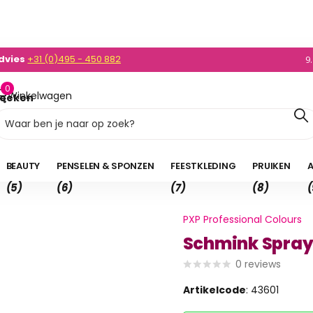
dvies
+31 (0)495 - 450 882
0)495 - 450 882
9
0
Winkelwagen
oeken
0,00
BEAUTY
PENSELEN & SPONZEN
FEESTKLEDING
PRUIKEN
A
(5)
(6)
(7)
(8)
(
PXP Professional Colours
Schmink Spray
0
reviews
Artikelcode
: 43601