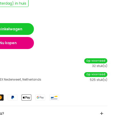
erdag) in huis
 winkelwagen
Nu kopen
Op voorraad
32 stuk(s)
Op voorraad
 EX Nederweert, Netherlands
525 stuk(s)
ig?