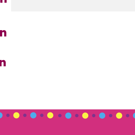
en
en