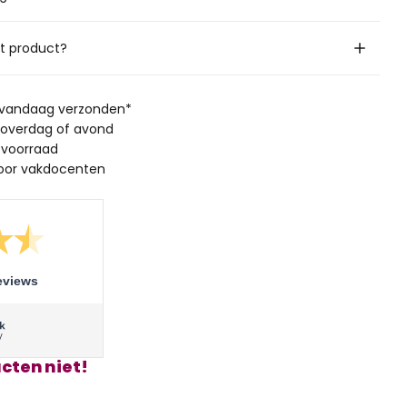
it product?
, vandaag verzonden*
 overdag of avond
 voorraad
oor vakdocenten
eviews
cten niet!