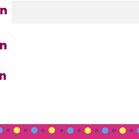
en
en
en