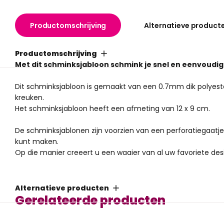
Productomschrijving
Alternatieve product
Productomschrijving
Met dit schminksjabloon schmink je snel en eenvoudi
Dit schminksjabloon is gemaakt van een 0.7mm dik polyest
kreuken.
Het schminksjabloon heeft een afmeting van 12 x 9 cm.
De schminksjablonen zijn voorzien van een perforatiegaatje 
kunt maken.
Op die manier creeert u een waaier van al uw favoriete des
Een investering waar u jarenlang plezier van kan hebben.
Alternatieve producten
Gerelateerde producten