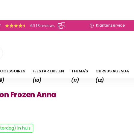
Klantenservice
.1
6.518 reviews
CCESSOIRES
FEESTARTIKELEN
THEMA'S
CURSUS AGENDA
9)
(10)
(11)
(12)
on Frozen Anna
erdag) in huis