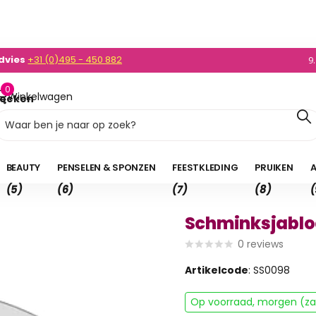
dvies
+31 (0)495 - 450 882
0)495 - 450 882
9
0
Winkelwagen
oeken
0,00
BEAUTY
PENSELEN & SPONZEN
FEESTKLEDING
PRUIKEN
A
(5)
(6)
(7)
(8)
(
Schminksjablo
0
reviews
Artikelcode
: SS0098
Op voorraad, morgen (zat