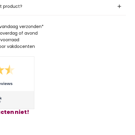
it product?
, vandaag verzonden*
 overdag of avond
 voorraad
oor vakdocenten
eviews
cten niet!