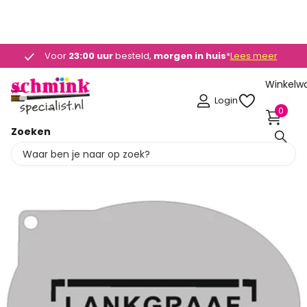
SELECTEERDE ARTIKELEN IN ONZE WEBSHOP -
OP = OP
Voor
23:00 uur
23:00 uur
besteld,
morgen in huis
morgen in huis
*
Lees meer
Winkelw
Login
0
Zoeken
Deel dit product
Bijna uitverkocht