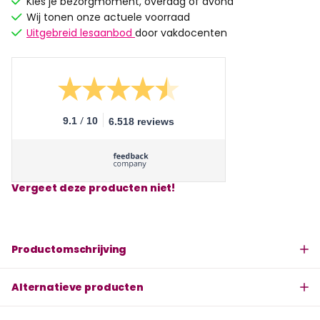
Kies je bezorgmoment, overdag of avond
Wij tonen onze actuele voorraad
Uitgebreid lesaanbod
door vakdocenten
/
9.1
10
6.518 reviews
Vergeet deze producten niet!
Productomschrijving
Alternatieve producten