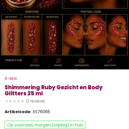
X-sins
Shimmering Ruby Gezicht en Body
Glitters 25 ml
0
reviews
Artikelcode
: XS76065
Op voorraad, morgen (vrijdag) in huis