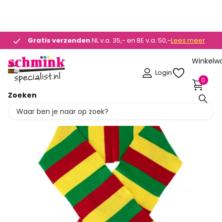
STOCK SALE
- 25% KORTING OP GESELECTEERDE ARTIKELEN IN ON
Gratis verzenden
Gratis verzenden
NL v.a. 35,- en BE v.a. 50,-
Lees meer
Winkelw
Login
0
Zoeken
Deel dit product