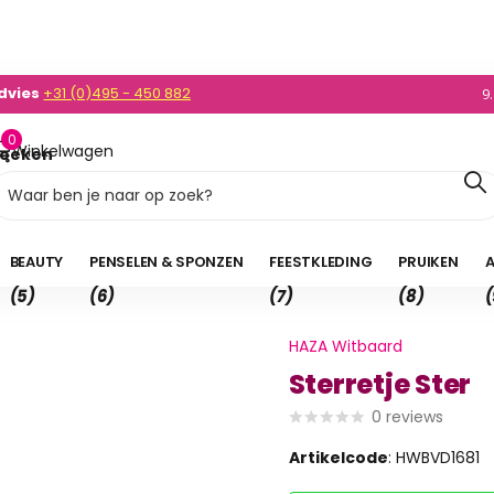
dvies
+31 (0)495 - 450 882
0)495 - 450 882
9
0
Winkelwagen
oeken
0,00
BEAUTY
PENSELEN & SPONZEN
FEESTKLEDING
PRUIKEN
A
(5)
(6)
(7)
(8)
(
HAZA Witbaard
Sterretje Ster
0
reviews
Artikelcode
: HWBVD1681