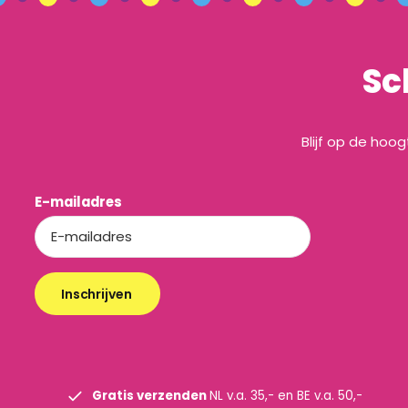
Sc
Blijf op de hoo
E-mailadres
Inschrijven
Gratis verzenden
NL v.a. 35,- en BE v.a. 50,-