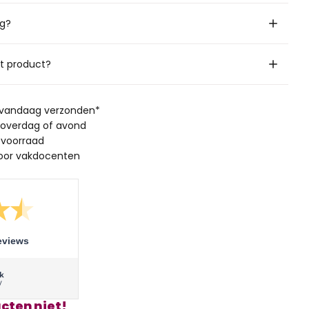
ig?
it product?
, vandaag verzonden*
 overdag of avond
 voorraad
oor vakdocenten
eviews
cten niet!