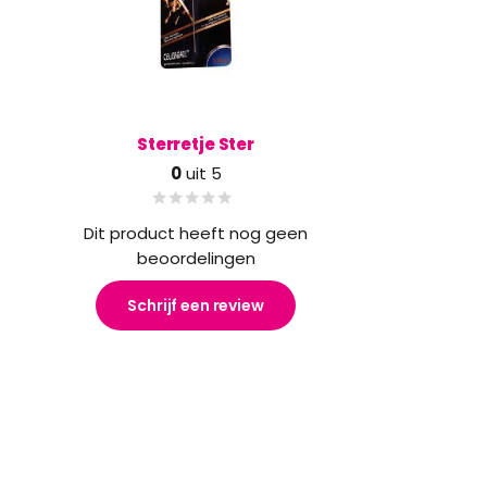
Sterretje Ster
0
uit 5
Dit product heeft nog geen
beoordelingen
Schrijf een review