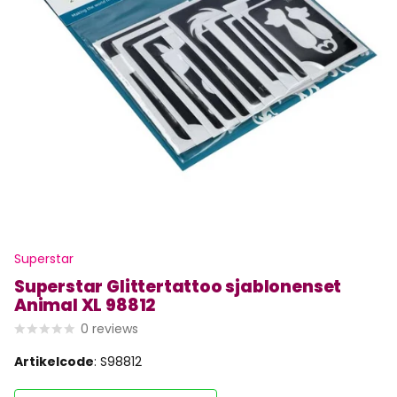
Superstar
Superstar Glittertattoo sjablonenset
Animal XL 98812
0
reviews
Artikelcode
: S98812