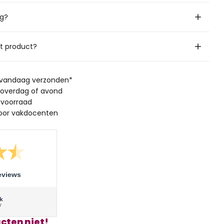
ig?
it product?
, vandaag verzonden*
 overdag of avond
 voorraad
oor vakdocenten
eviews
cten niet!