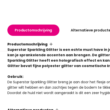
Productomschrijving
Alternatieve product
Productomschrijving
Superstar Sparkling Glitter is een echte must have in 
kan je sprankelende accenten aan brengen. De glitter i
Sparkling Glitter heeft een holografisch effect en ka
Glitter bevat fijne polyester glitter van cosmetische kw
Gebruik:
De Superstar Sparkling Glitter breng je aan door het flesje
glitter wilt hebben en dan zachtjes tegen de bodem te tikk
Doordat de huid niet wordt aangeraakt is dit een zeer hygi
Let op: glitters hebben per kleur een ander gewicht waardoor
zit overal 10 gram in.