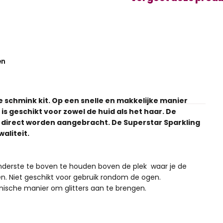
en
je schmink kit. Op een snelle en makkelijke manier
s geschikt voor zowel de huid als het haar. De
n direct worden aangebracht. De Superstar Sparkling
aliteit.
 onderste te boven te houden boven de plek waar je de
en. Niet geschikt voor gebruik rondom de ogen.
ënische manier om glitters aan te brengen.
 het lijkt dat sommige flesjes minder vol zitten, maar er