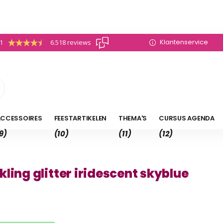
Klantenservice
.1
6.518 reviews
CCESSOIRES
FEESTARTIKELEN
THEMA'S
CURSUS AGENDA
9)
(10)
(11)
(12)
ling glitter iridescent skyblue