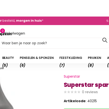
0)495 - 450 882
ur
besteld,
morgen in huis
*
9
0
Winkelwagen
oeken
0,00
BEAUTY
PENSELEN & SPONZEN
FEESTKLEDING
PRUIKEN
A
(5)
(6)
(7)
(8)
(
lue
Superstar
Superstar spark
0
reviews
Artikelcode
: 40215