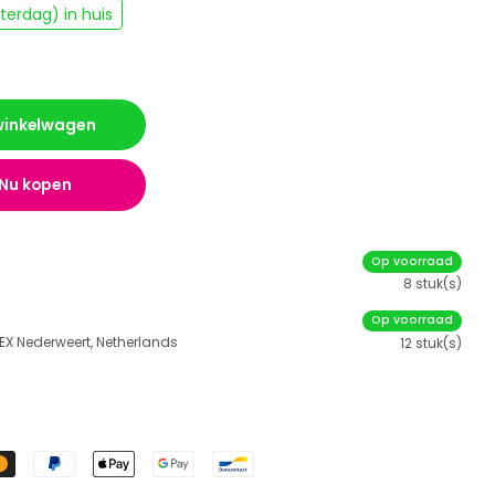
erdag) in huis
 winkelwagen
Nu kopen
Op voorraad
8 stuk(s)
Op voorraad
 EX Nederweert, Netherlands
12 stuk(s)