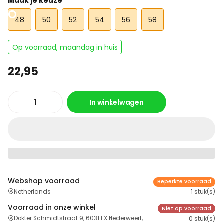
Maak je keuze
48
50
52
54
56
58
Op voorraad, maandag in huis
22,95
In winkelwagen
Webshop voorraad
Beperkte voorraad
Netherlands
1 stuk(s)
Voorraad in onze winkel
Niet op voorraad
Dokter Schmidtstraat 9, 6031 EX Nederweert,
0 stuk(s)