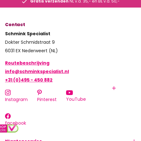
Gratis verzenden
NL v.a. 35,- en BE v.a. 50,-
Contact
Schmink Specialist
Dokter Schmidstraat 9
6031 EX Nederweert (NL)
Routebeschrijving
info@schminkspecialist.nl
+31 (0)495 - 450 882
YouTube
Instagram
Pinterest
facebook