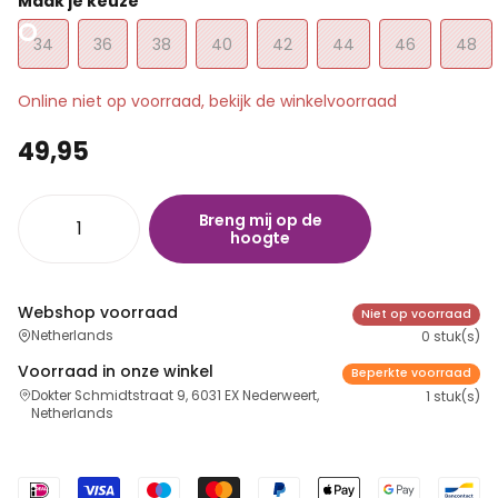
Maak je keuze
34
36
38
40
42
44
46
48
Online niet op voorraad, bekijk de winkelvoorraad
49,95
Breng mij op de
hoogte
Webshop voorraad
Niet op voorraad
Netherlands
0 stuk(s)
Voorraad in onze winkel
Beperkte voorraad
Dokter Schmidtstraat 9, 6031 EX Nederweert,
1 stuk(s)
Netherlands