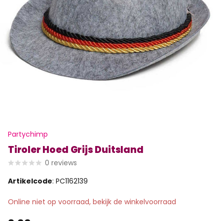
Partychimp
Tiroler Hoed Grijs Duitsland
0
reviews
Artikelcode
: PC1162139
Online niet op voorraad, bekijk de winkelvoorraad