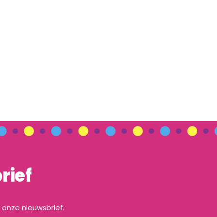
rief
a onze nieuwsbrief.