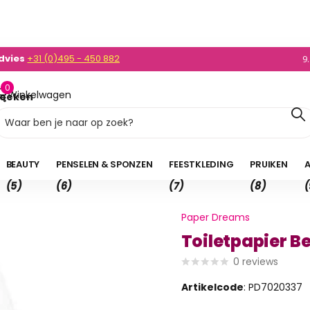
0)495 - 450 882
enden
NL v.a. 35,- en BE v.a. 50,-
9
0
Winkelwagen
oeken
0,00
BEAUTY
PENSELEN & SPONZEN
FEESTKLEDING
PRUIKEN
A
(5)
(6)
(7)
(8)
(
Paper Dreams
Toiletpapier B
0
reviews
Artikelcode
: PD7020337