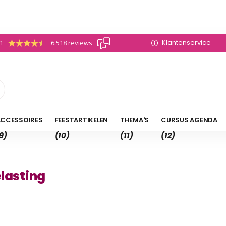
Klantenservice
.1
6.518 reviews
CCESSOIRES
FEESTARTIKELEN
THEMA'S
CURSUS AGENDA
9)
(10)
(11)
(12)
elasting