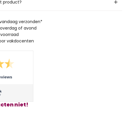
it product?
, vandaag verzonden*
 overdag of avond
 voorraad
oor vakdocenten
eviews
cten niet!