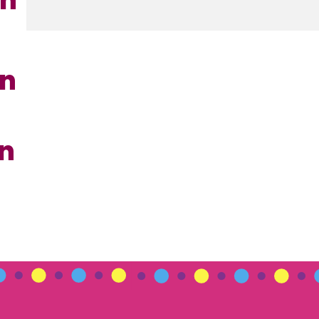
en
en
en