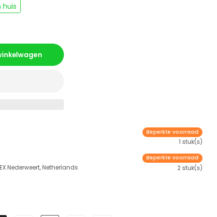
 huis
 winkelwagen
Beperkte voorraad
1 stuk(s)
Beperkte voorraad
 EX Nederweert, Netherlands
2 stuk(s)