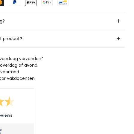
ig?
it product?
, vandaag verzonden*
 overdag of avond
 voorraad
oor vakdocenten
eviews