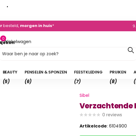
dvies
+31 (0)495 - 450 882
0)495 - 450 882
9
0
Winkelwagen
oeken
0,00
BEAUTY
PENSELEN & SPONZEN
FEESTKLEDING
PRUIKEN
A
(5)
(6)
(7)
(8)
(
Sibel
Verzachtende 
0
reviews
Artikelcode
: 6104900