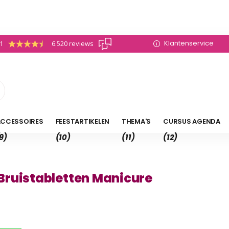
Klantenservice
.1
6.520 reviews
CCESSOIRES
FEESTARTIKELEN
THEMA'S
CURSUS AGENDA
9)
(10)
(11)
(12)
Bruistabletten Manicure