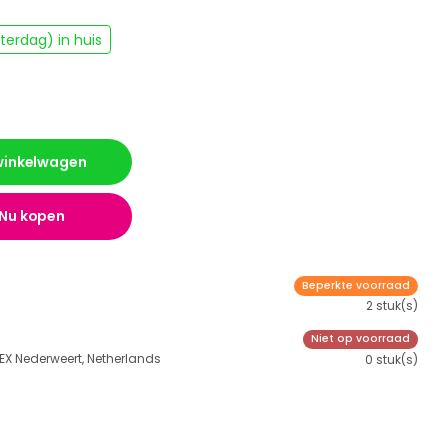
erdag) in huis
 winkelwagen
Nu kopen
Beperkte voorraad
2 stuk(s)
Niet op voorraad
 EX Nederweert, Netherlands
0 stuk(s)