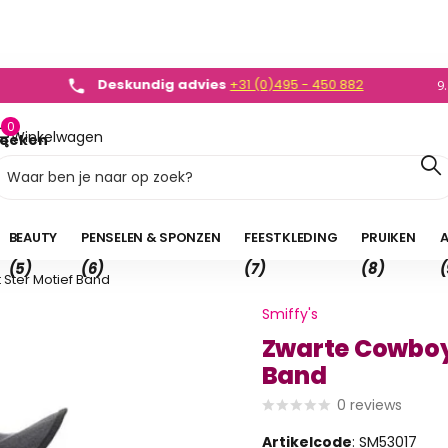
dvies
+31 (0)495 - 450 882
0)495 - 450 882
9
0
Winkelwagen
oeken
0,00
BEAUTY
PENSELEN & SPONZEN
FEESTKLEDING
PRUIKEN
A
(5)
(6)
(7)
(8)
(
Ster Motief Band
Smiffy's
Zwarte Cowboy
Band
0
reviews
Artikelcode
: SM53017