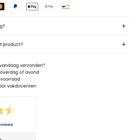
ig?
it product?
, vandaag verzonden*
 overdag of avond
 voorraad
oor vakdocenten
eviews