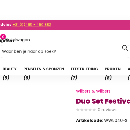
advies
+31 (0)495 - 450 882
0)495 - 450 882
0
Winkelwagen
oeken
0,00
BEAUTY
PENSELEN & SPONZEN
FEESTKLEDING
PRUIKEN
A
(5)
(6)
(7)
(8)
(
Wilbers & Wilbers
Duo Set Festiv
0
reviews
Artikelcode
: WW5040-S