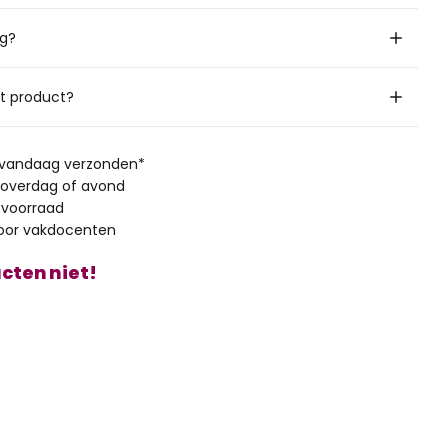
ig?
it product?
, vandaag verzonden*
 overdag of avond
 voorraad
oor vakdocenten
cten niet!