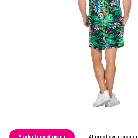
Productomschrijving
Alternatieve product