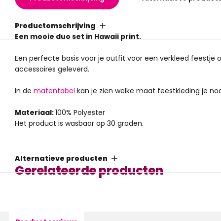
Productomschrijving
Een mooie duo set in Hawaii print.
Een perfecte basis voor je outfit voor een verkleed feestje 
accessoires geleverd.
In de
matentabel
kan je zien welke maat feestkleding je nod
Materiaal:
100% Polyester
Het product is wasbaar op 30 graden.
Maat S = 48
Maat M = 50
Alternatieve producten
Maat L = 52/54
Gerelateerde producten
Maat XL = 56/58
Maat XXL = 60/62