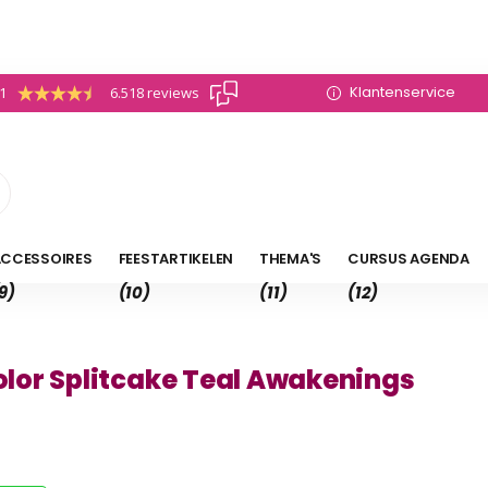
Klantenservice
.1
6.518 reviews
CCESSOIRES
FEESTARTIKELEN
THEMA'S
CURSUS AGENDA
9)
(10)
(11)
(12)
lor Splitcake Teal Awakenings