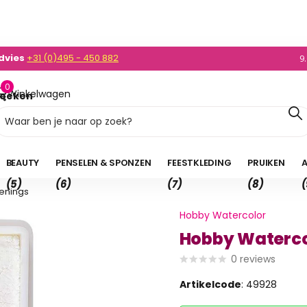
dvies
+31 (0)495 - 450 882
0)495 - 450 882
9
0
Winkelwagen
oeken
0,00
BEAUTY
PENSELEN & SPONZEN
FEESTKLEDING
PRUIKEN
A
(5)
(6)
(7)
(8)
(
enings
Hobby Watercolor
Hobby Waterco
0
reviews
Artikelcode
: 49928