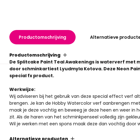
Productomschrijving
Alternatieve product
Productomschrijving
De Splitcake Paint Teal Awakenings is waterverf met 
door schminkartiest Lyudmyla Kotova. Deze Neon Paint
special fx product.
Werkwijze:
Wij adviseren bij het gebruik van deze special effect verf alt
brengen. Je kan de Hobby Watercolor verf aanbrengen me
maak je deze vochtig en beweeg je deze heen en weer in he
zit. Als de haren van het schminkpenseel volledig zijn gekl
Wil je werken met een spons maak deze dan vochtig door 
heen en weer in het potje en je kan hem direct gebruiken.
Alternatieve producten