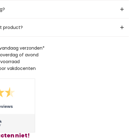
ig?
it product?
, vandaag verzonden*
 overdag of avond
 voorraad
oor vakdocenten
eviews
cten niet!