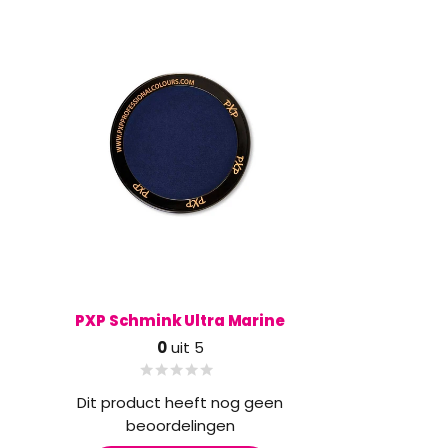
kan je verwijderen met bijvoorbeeld een reinigende lotion.
Ingrediënten:
Calcium Carbonate, Paran, Petrolatum, Dextrin, Glycerin, S
Disodium EDTA, Sodium Benzoate, Ethylhexylglycerin, CI 7789
Veiligheidsinformatie:
Kleursporen kunnen tijdelijk aanwezig blijven na het wasse
PXP Schmink Ultra Marine
0
uit 5
Dit product heeft nog geen
beoordelingen