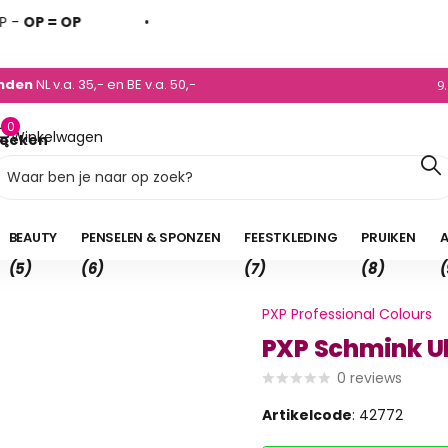
 = OP
0)495 - 450 882
ur
besteld,
morgen in huis
*
9
0
Winkelwagen
oeken
0,00
BEAUTY
PENSELEN & SPONZEN
FEESTKLEDING
PRUIKEN
A
(5)
(6)
(7)
(8)
(
PXP Professional Colours
PXP Schmink Ul
0
reviews
Artikelcode
: 42772