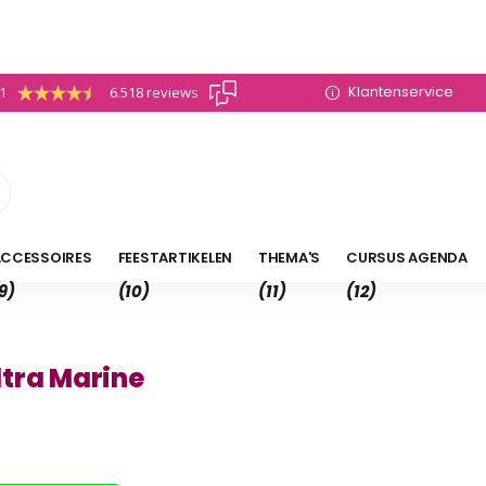
Klantenservice
.1
6.518 reviews
CCESSOIRES
FEESTARTIKELEN
THEMA'S
CURSUS AGENDA
9)
(10)
(11)
(12)
tra Marine