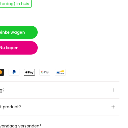
erdag) in huis
 winkelwagen
Nu kopen
ig?
it product?
, vandaag verzonden*