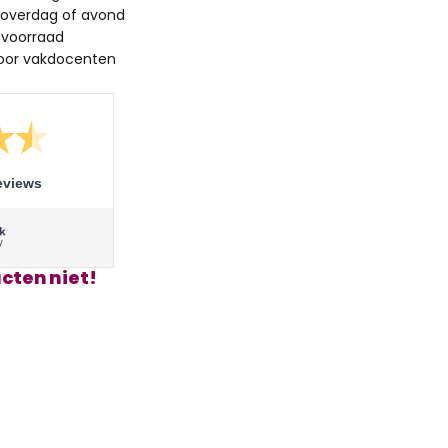
 overdag of avond
 voorraad
oor vakdocenten
eviews
cten niet!