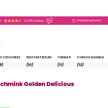
Klantenservice
.1
6.518 reviews
CCESSOIRES
FEESTARTIKELEN
THEMA'S
CURSUS AGENDA
9)
(10)
(11)
(12)
schmink Golden Delicious