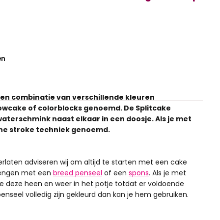
en
een combinatie van verschillende kleuren
owcake of colorblocks genoemd. De Splitcake
waterschmink naast elkaar in een doosje. Als je met
one stroke techniek genoemd.
aten adviseren wij om altijd te starten met een cake
brengen met een
breed penseel
of een
spons
. Als je met
e deze heen en weer in het potje totdat er voldoende
enseel volledig zijn gekleurd dan kan je hem gebruiken.
water te nevelen met een
sprayflacon
. Wrijf de spons