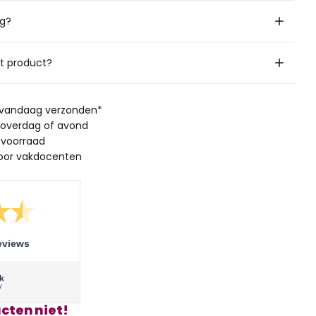
ig?
it product?
, vandaag verzonden*
 overdag of avond
 voorraad
oor vakdocenten
eviews
cten niet!