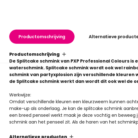
Productomschrijving
Alternatieve product
Productomschrijving
De Splitcake schmink van PXP Professional Colours is 
waterschmink. Splitcake schmink wordt ook wel rainb
schmink van partyxplosion zijn verschillende kleuren 
de Splitcake schmink werkt dan wordt dit ook wel de 
Werkwijze:
Omdat verschillende kleuren een kleurzweem kunnen achterl
make-up als onderlaag. Je kan de splitcake schmink aan
een breed penseel werkt maak je deze vochtig en beweeg j
schmink aan het penseel zit. Als de haren van het schminkp
Wil je werken met een spons maak deze dan vochtig door 
heen en weer in het potje en je kan hem direct gebruiken.
Alternatieve producten