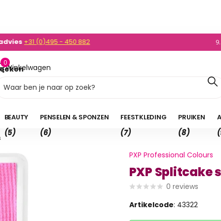
dvies
+31 (0)495 - 450 882
0)495 - 450 882
9
0
Winkelwagen
oeken
0,00
BEAUTY
PENSELEN & SPONZEN
FEESTKLEDING
PRUIKEN
A
(5)
(6)
(7)
(8)
(
s
PXP Professional Colours
PXP Splitcake 
0
reviews
Artikelcode
: 43322