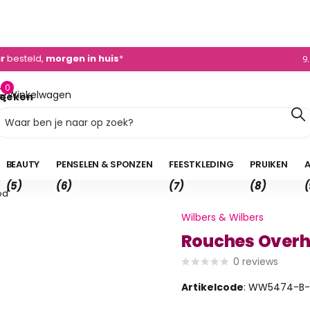
0)495 - 450 882
ur
besteld,
morgen in huis
*
9
0
Winkelwagen
oeken
0,00
BEAUTY
PENSELEN & SPONZEN
FEESTKLEDING
PRUIKEN
A
(5)
(6)
(7)
(8)
(
od
Wilbers & Wilbers
Rouches Overh
0
reviews
Artikelcode
: WW5474-B