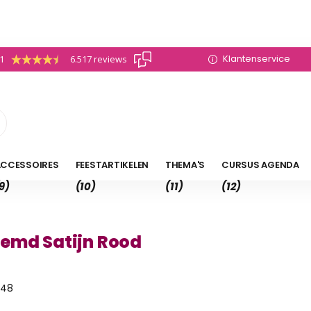
Klantenservice
.1
6.517 reviews
CCESSOIRES
FEESTARTIKELEN
THEMA'S
CURSUS AGENDA
9)
(10)
(11)
(12)
emd Satijn Rood
-48