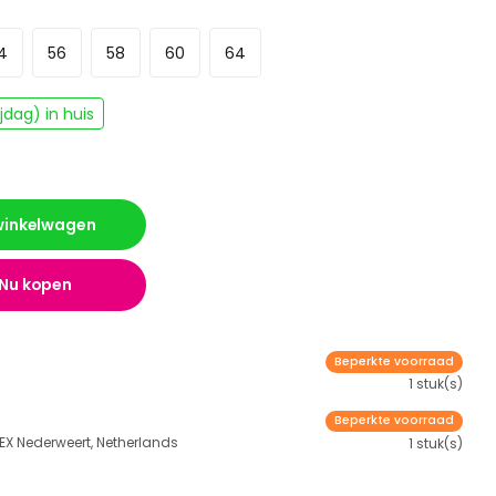
4
56
58
60
64
dag) in huis
 winkelwagen
Nu kopen
Beperkte voorraad
1 stuk(s)
Beperkte voorraad
 EX Nederweert, Netherlands
1 stuk(s)