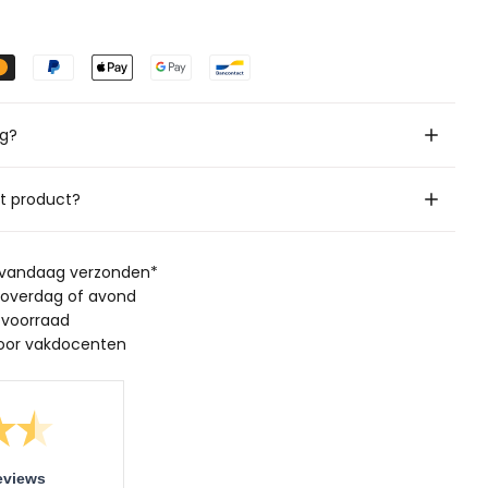
ig?
it product?
, vandaag verzonden*
 overdag of avond
 voorraad
oor vakdocenten
eviews