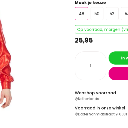
Maak je keuze
48
50
52
5
Op voorraad, morgen (vrij
25,95
In
Webshop voorraad
Netherlands
Voorraad in onze winkel
Dokter Schmidtstraat 9, 6031