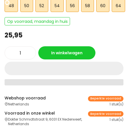
48
50
52
54
56
58
60
64
Op voorraad, maandag in huis
25,95
In winkelwagen
Webshop voorraad
Beperkte voorraad
Netherlands
1 stuk(s)
Voorraad in onze winkel
Beperkte voorraad
Dokter Schmidtstraat 9, 6031 EX Nederweert,
1 stuk(s)
Netherlands