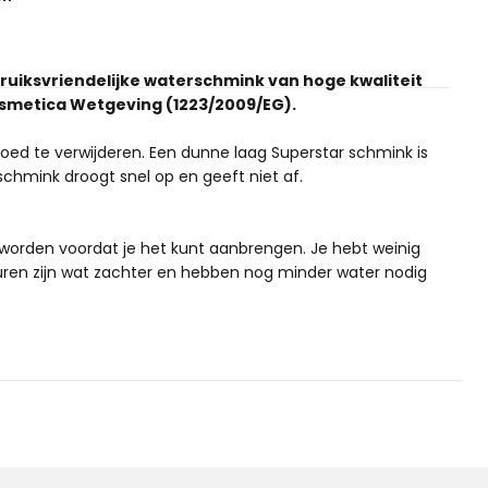
ruiksvriendelijke waterschmink van hoge kwaliteit
osmetica Wetgeving (1223/2009/EG).
 goed te verwijderen. Een dunne laag Superstar schmink is
hmink droogt snel op en geeft niet af.
worden voordat je het kunt aanbrengen. Je hebt weinig
uren zijn wat zachter en hebben nog minder water nodig
or een kleurzweem achterlaten. Wil je er zeker van zijn
rly Skin beschermingsschuim
. Je kan waterschmink van
 je met een penseel werkt maak je deze vochtig en
de schmink aan het penseel zit. Als de haren van het
iken.
water te nevelen met een
sprayflacon
. Wrijf de spons