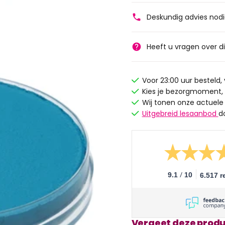
Deskundig advies nod
Heeft u vragen over d
Voor 23:00 uur besteld
Kies je bezorgmoment,
Wij tonen onze actuele
Uitgebreid lesaanbod
d
/
9.1
10
6.517 r
Vergeet deze produ