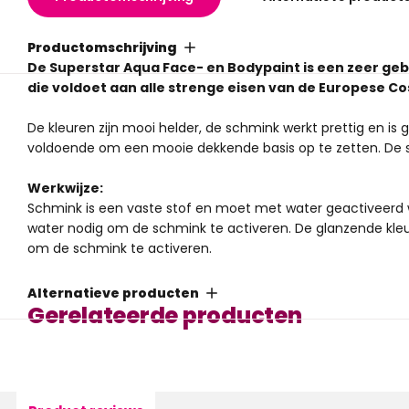
Productomschrijving
De Superstar Aqua Face- en Bodypaint is een zeer geb
die voldoet aan alle strenge eisen van de Europese C
De kleuren zijn mooi helder, de schmink werkt prettig en is
voldoende om een mooie dekkende basis op te zetten. De sc
Werkwijze:
Schmink is een vaste stof en moet met water geactiveerd 
water nodig om de schmink te activeren. De glanzende kle
om de schmink te activeren.
De schmink van Superstar bevat veel pigment en kan daardo
dat de pigmenten niet in de huid trekken gebruik dan
de Ma
Alternatieve producten
Superstar aanbrengen met een
penseel
of een
spons
. Als
Gerelateerde producten
beweeg je deze heen en weer in het potje totdat er voldoen
schminkpenseel volledig zijn gekleurd dan kan je hem gebru
Wil je werken met een spons maak deze dan vochtig door 