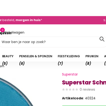
0)495 - 450 882
ur
besteld,
morgen in huis
*
9
0
Winkelwagen
oeken
0,00
BEAUTY
PENSELEN & SPONZEN
FEESTKLEDING
PRUIKEN
A
(5)
(6)
(7)
(8)
(
ram
Superstar
Superstar Schm
0
reviews
Artikelcode
: 40324