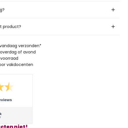
ig?
it product?
, vandaag verzonden*
 overdag of avond
 voorraad
oor vakdocenten
eviews
cten niet!